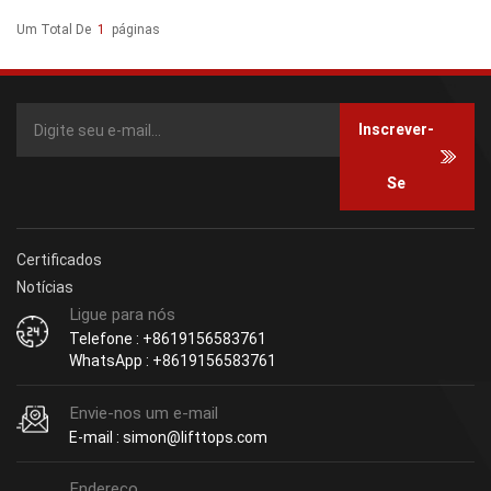
Um Total De
1
Páginas
Inscrever-
Se
Certificados
Notícias
Ligue para nós
Telefone : +8619156583761
WhatsApp : +8619156583761
Envie-nos um e-mail
E-mail : simon@lifttops.com
Endereço