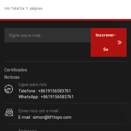
Um Total De
1
Páginas
Inscrever-
Se
Certificados
Notícias
Ligue para nós
Telefone : +8619156583761
WhatsApp : +8619156583761
Envie-nos um e-mail
E-mail : simon@lifttops.com