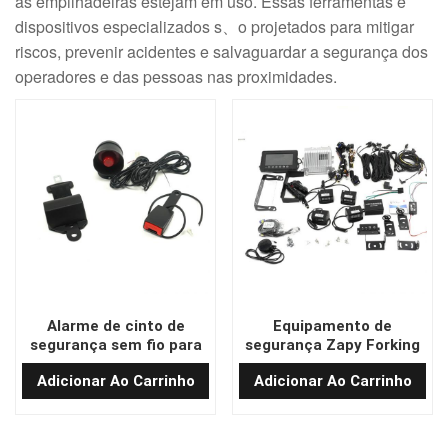
as empilhadeiras estejam em uso. Essas ferramentas e
dispositivos especializados s、o projetados para mitigar
riscos, prevenir acidentes e salvaguardar a segurança dos
operadores e das pessoas nas proximidades.
Alarme de cinto de
Equipamento de
segurança sem fio para
segurança Zapy Forking
empilhadeira 12-80V com
Sistema de prevenção de
Adicionar Ao Carrinho
Adicionar Ao Carrinho
aviso de voz
colisão de imagem AI