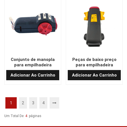
Conjunto de manopla
Peças de baixo preço
para empilhadeira
para empilhadeira
elétrica XILIN
elétrica de paletes,
Adicionar Ao Carrinho
Adicionar Ao Carrinho
conjunto de alça CBD15
1
2
3
4
Um Total De
4
Páginas