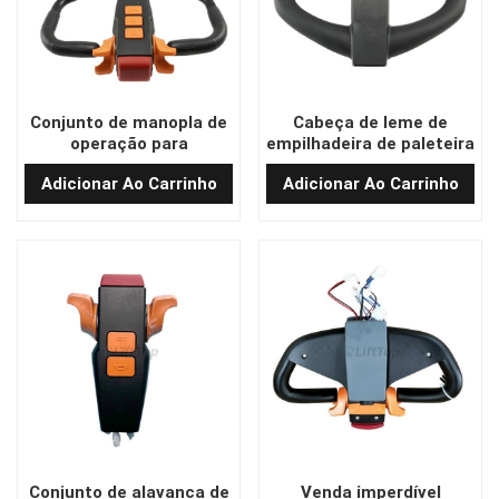
Conjunto de manopla de
Cabeça de leme de
operação para
empilhadeira de paleteira
empilhadeira elétrica
de boa qualidade T400C-
Adicionar Ao Carrinho
Adicionar Ao Carrinho
OEM CBD18J/20-Li3
9
Conjunto de alavanca de
Venda imperdível