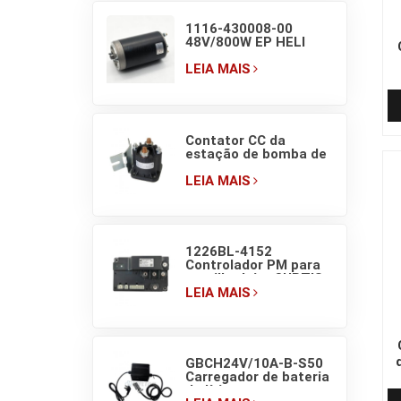
1116-430008-00
48V/800W EP HELI
motor da bomba
hidráulica do porta-
LEIA MAIS
paletes elétrico
e
Contator CC da
estação de bomba de
empilhadeira ZDJ
4801 (150A) 48V EP
LEIA MAIS
EPT20-ET
1226BL-4152
Controlador PM para
empilhadeira CURTIS
EP Forklift 36–48V
LEIA MAIS
90A
GBCH24V/10A-B-S50
Carregador de bateria
de lítio para