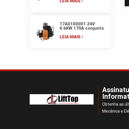
empilhadeira com
LEIA MAIS
plugue de 20A 100-
240V AC
17A0100001 24V
0.6KW 170A conjunto
de unidade de
acionamento de
LEIA MAIS
transpaleteira
elétrica
Assinatu
Informat
Obtenha as úl
Mecânica e Elé