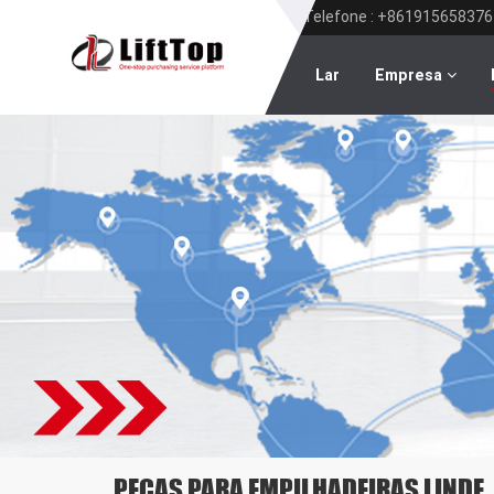
Telefone : +861915658376
Lar
Empresa
PEÇAS PARA EMPILHADEIRAS LINDE