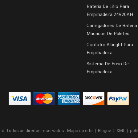
Bateria De Lítio Para
Empilhadeira 24V20AH
Carregadores De Bateri
Macacos De Paletes
Contator Albright Para
Empilhadeira
Sistema De Freio De
Empilhadeira
Ltd. Todos os direitos reservados.
Mapa do site
|
Blogue
|
XML
|
polí