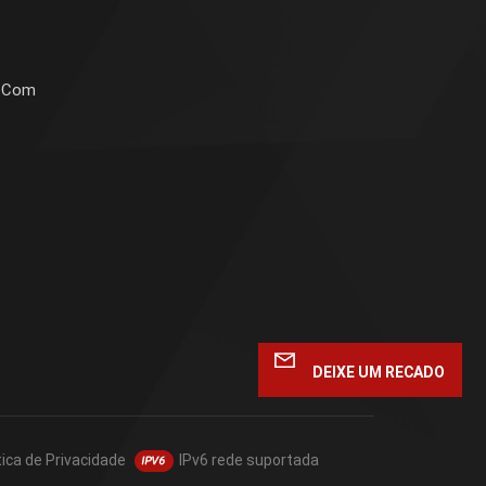
a Com
DEIXE UM RECADO
tica de Privacidade
IPv6 rede suportada