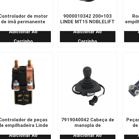
Controlador de motor
9000010342 200×103
Ro
de ímã permanente
LINDE MT15 NOBLELIFT
empil
para empilhadeira
Roda de tração para
de 
Adicionar Ao
Adicionar Ao
létrica CURTIS 1212P-
paleteira elétrica com
2502 24V 90A
12 furos
Carrinho
Carrinho
Controlador de peças
7919040042 Cabeça de
Peças
de empilhadeira Linde
manopla de
de
original e durável
empilhadeira Linde
128
Adicionar Ao
Adicionar Ao
SW215-17 48V
original
me