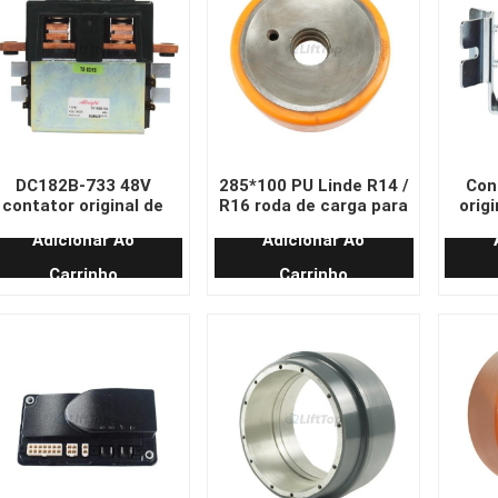
DC182B-733 48V
285*100 PU Linde R14 /
Con
contator original de
R16 roda de carga para
orig
mpilhadeiras elétricas
empilhadeira retrátil
24
Adicionar Ao
Adicionar Ao
Linde
empi
Carrinho
Carrinho
68