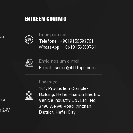
ENTRE EM CONTATO
Ligue para nós
Da
Telefone : +8619156583761
WhatsApp : +8619156583761
Envie-nos um e-mail
E-mail : simon@lifttops.com
Endereço
101, Production Complex
Building, Hefei Huanxin Electric
ira
Vehicle Industry Co., Ltd., No.
3496 Weiwu Road, Xinzhan
a 24V
District, Hefei City