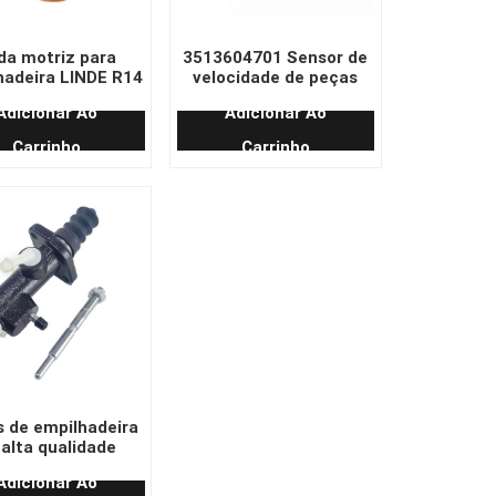
da motriz para
3513604701 Sensor de
hadeira LINDE R14
velocidade de peças
alto desempenho
originais para
Adicionar Ao
Adicionar Ao
343*135*80
empilhadeira elétrica
Linde
Carrinho
Carrinho
 de empilhadeira
 alta qualidade
3/1218 cilindro
Adicionar Ao
stre de freio