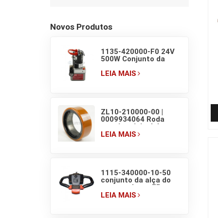
Novos Produtos
1135-420000-F0 24V
500W Conjunto da
unidade de bomba de
potência hidráulica EP
LEIA MAIS
F4 para empilhadeira
elétrica de paletes de
1,5T
e
ZL10-210000-00 |
0009934064 Roda
motriz original do
porta-paletes elétrico
LEIA MAIS
EP F4 210×70/83
1115-340000-10-50
conjunto da alça do
porta-paletes EP com
interruptores de visor
LEIA MAIS