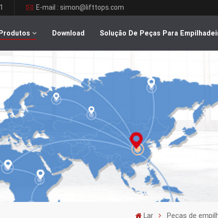
1
E-mail : simon@lifttops.com
Produtos
Download
Solução De Peças Para Empilhadei
Lar
Peças de empil