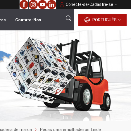
Conecte-se
/
Cadastre-se
PORTUGUÊS
ras
Contate-Nos
português
English
français
русский
español
العربية
hadeira de marca
Peças para empilhadeiras Linde