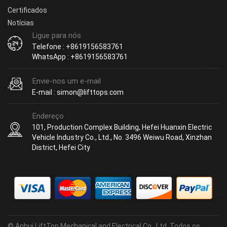
Certificados
Notícias
Ligue para nós
Telefone : +8619156583761
WhatsApp : +8619156583761
Envie-nos um e-mail
E-mail : simon@lifttops.com
Endereço
101, Production Complex Building, Hefei Huanxin Electric
Vehicle Industry Co., Ltd., No. 3496 Weiwu Road, Xinzhan
District, Hefei City
© Anhui LiftTop Mechanical and Electrical Co., Ltd. Todos os