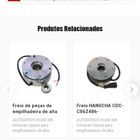
Produtos Relacionados
Freio de peças de
Freio HANGCHA CDC-
empilhadeira de alta
C06Z486-
qualidade (freio
C069(24)4C15-CJ
ACESSÓRIOS HUAN XIN
ACESSÓRIOS HUAN XIN
desligado) REB0908Q
fornecem peças para
fornecem peças para
(15T) ZE-R
empilhadeiras de alta
empilhadeiras de alta
qualidade com bom preço.
qualidade com bom preço.