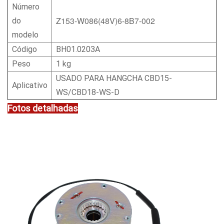
Número
Z153-W086(48V)6-8B7-002
do
modelo
Código
BH01.0203A
Peso
1 kg
USADO PARA HANGCHA CBD15-
Aplicativo
WS/CBD18-WS-D
Fotos detalhadas