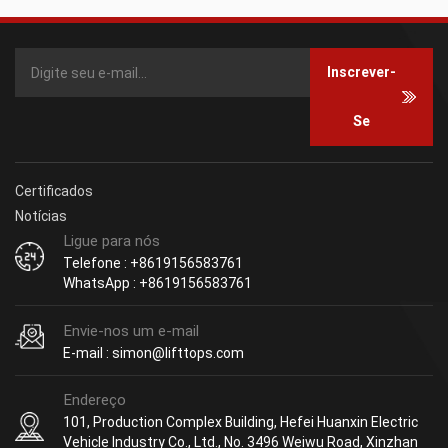
Este freio REB0908Q(15T)ZE-
Este freio HANGCHA CDC-
R. Também fornecemos
C06Z486-C069(24)4C15-CJ.
outros freios para
Também fornecemos outros
empilhadeiras TOYOTA、
conjuntos de freio de
Inscrever-
TCM、KOMATSU、NISSAN、
empilhadeira para TOYOTA、
MITSUBISHI.
TCM、KOMATSU、NISSAN、
MITSUBISHI empilhadeira.
Se
Certificados
Notícias
Ligue para nós
Telefone : +8619156583761
WhatsApp : +8619156583761
Envie-nos um e-mail
E-mail : simon@lifttops.com
Endereço
101, Production Complex Building, Hefei Huanxin Electric
Vehicle Industry Co., Ltd., No. 3496 Weiwu Road, Xinzhan